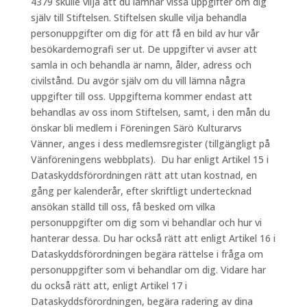
4379 skulle vilja att du lämnar vissa uppgifter om dig
själv till Stiftelsen. Stiftelsen skulle vilja behandla
personuppgifter om dig för att få en bild av hur vår
besökardemografi ser ut. De uppgifter vi avser att
samla in och behandla är namn, ålder, adress och
civilstånd. Du avgör själv om du vill lämna några
uppgifter till oss. Uppgifterna kommer endast att
behandlas av oss inom Stiftelsen, samt, i den mån du
önskar bli medlem i Föreningen Särö Kulturarvs
Vänner, anges i dess medlemsregister (tillgängligt på
Vänföreningens webbplats). Du har enligt Artikel 15 i
Dataskyddsförordningen rätt att utan kostnad, en
gång per kalenderår, efter skriftligt undertecknad
ansökan ställd till oss, få besked om vilka
personuppgifter om dig som vi behandlar och hur vi
hanterar dessa. Du har också rätt att enligt Artikel 16 i
Dataskyddsförordningen begära rättelse i fråga om
personuppgifter som vi behandlar om dig. Vidare har
du också rätt att, enligt Artikel 17 i
Dataskyddsförordningen, begära radering av dina