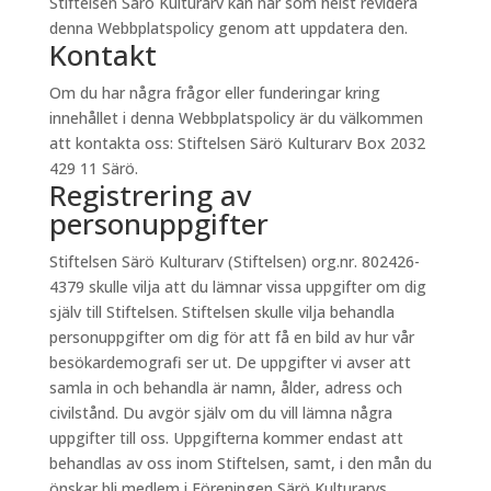
Stiftelsen Särö Kulturarv kan när som helst revidera
denna Webbplatspolicy genom att uppdatera den.
Kontakt
Om du har några frågor eller funderingar kring
innehållet i denna Webbplatspolicy är du välkommen
att kontakta oss: Stiftelsen Särö Kulturarv Box 2032
429 11 Särö.
Registrering av
personuppgifter
Stiftelsen Särö Kulturarv (Stiftelsen) org.nr. 802426-
4379 skulle vilja att du lämnar vissa uppgifter om dig
själv till Stiftelsen. Stiftelsen skulle vilja behandla
personuppgifter om dig för att få en bild av hur vår
besökardemografi ser ut. De uppgifter vi avser att
samla in och behandla är namn, ålder, adress och
civilstånd. Du avgör själv om du vill lämna några
uppgifter till oss. Uppgifterna kommer endast att
behandlas av oss inom Stiftelsen, samt, i den mån du
önskar bli medlem i Föreningen Särö Kulturarvs