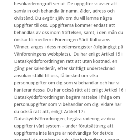
besökardemografi ser ut. De uppgifter vi avser att
samla in och behandla är namn, ålder, adress och
civilstånd. Du avgör själv om du vill lämna några
uppgifter till oss. Uppgifterna kommer endast att
behandlas av oss inom Stiftelsen, samt, i den mån du
önskar bli medlem i Föreningen Särö Kulturarvs
Vänner, anges i dess medlemsregister (tillgängligt på
Vänföreningens webbplats). Du har enligt Artikel 15 i
Dataskyddsförordningen rätt att utan kostnad, en
gång per kalenderår, efter skriftligt undertecknad
ansökan ställd till oss, få besked om vilka
personuppgifter om dig som vi behandlar och hur vi
hanterar dessa. Du har också rätt att enligt Artikel 16 i
Dataskyddsförordningen begära rättelse i fråga om
personuppgifter som vi behandlar om dig. Vidare har
du också rätt att, enligt Artikel 17 i
Dataskyddsförordningen, begära radering av dina
uppgifter i vårt system – under förutsättning att
uppgifterna inte längre är nödvändiga för det/de