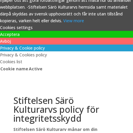
hjälper oss att göra förbättringar genom att mäta hur du använder
webbplatsen. -Stiftelsen Särö Kulturarvs hemsida samt materialet
därpå skyddas av svensk upphovsrätt och får inte utan tillstånd
kopieras, varken helt eller delvis.
View more
Cookies settings
Acceptera
Avböj
Privacy & Cookie policy
Privacy & Cookies policy
Cookies list
Cookie name
Active
Stiftelsen Särö
Kulturarvs policy för
integritetsskydd
Stiftelsen Särö Kulturarv månar om din