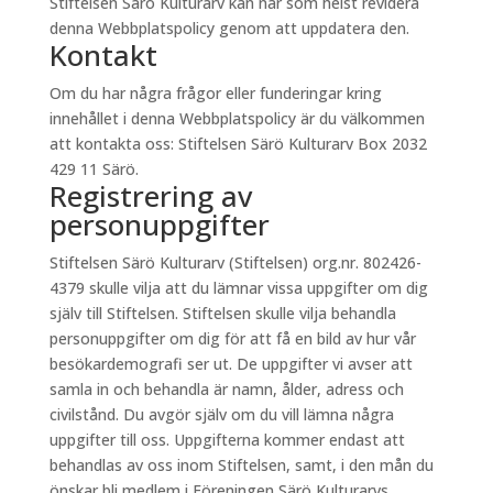
Stiftelsen Särö Kulturarv kan när som helst revidera
denna Webbplatspolicy genom att uppdatera den.
Kontakt
Om du har några frågor eller funderingar kring
innehållet i denna Webbplatspolicy är du välkommen
att kontakta oss: Stiftelsen Särö Kulturarv Box 2032
429 11 Särö.
Registrering av
personuppgifter
Stiftelsen Särö Kulturarv (Stiftelsen) org.nr. 802426-
4379 skulle vilja att du lämnar vissa uppgifter om dig
själv till Stiftelsen. Stiftelsen skulle vilja behandla
personuppgifter om dig för att få en bild av hur vår
besökardemografi ser ut. De uppgifter vi avser att
samla in och behandla är namn, ålder, adress och
civilstånd. Du avgör själv om du vill lämna några
uppgifter till oss. Uppgifterna kommer endast att
behandlas av oss inom Stiftelsen, samt, i den mån du
önskar bli medlem i Föreningen Särö Kulturarvs