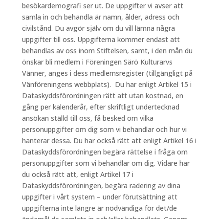
besökardemografi ser ut. De uppgifter vi avser att
samla in och behandla är namn, ålder, adress och
civilstånd. Du avgör själv om du vill lämna några
uppgifter till oss. Uppgifterna kommer endast att
behandlas av oss inom Stiftelsen, samt, i den mån du
önskar bli medlem i Föreningen Särö Kulturarvs
Vänner, anges i dess medlemsregister (tillgängligt på
Vänföreningens webbplats). Du har enligt Artikel 15 i
Dataskyddsförordningen rätt att utan kostnad, en
gång per kalenderår, efter skriftligt undertecknad
ansökan ställd till oss, få besked om vilka
personuppgifter om dig som vi behandlar och hur vi
hanterar dessa. Du har också rätt att enligt Artikel 16 i
Dataskyddsförordningen begära rättelse i fråga om
personuppgifter som vi behandlar om dig. Vidare har
du också rätt att, enligt Artikel 17 i
Dataskyddsförordningen, begära radering av dina
uppgifter i vårt system – under förutsättning att
uppgifterna inte längre är nödvändiga för det/de