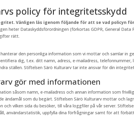
arvs policy för integritetsskydd
gritet. Vänligen läs igenom följande för att se vad policyn f
lagen heter Dataskyddsförordningen (förkortas GDPR, General Data Pr
fter rätt.
rv hanterar den personliga information som vi mottar och samlar in
entifiera dig, t.ex. ditt namn, adress, e-mailadress, telefonnummer, 
a ställen. Stiftelsen Särö Kulturarv tar inte ansvar för din integritet
urarv gör med informationen
ormation såsom namn, e-mailadress och annan information som frivill
e ändamål som du begärt. Stiftelsen Särö Kulturarv mottar och lagr
och vilken sida du besöker, till våra loggfiler på vår server. Stiftel
, användarstatistik, uppfylla dina förfrågningar samt för att förbättr