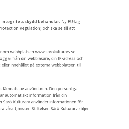
ör integritetsskydd behandlar.
Ny EU-lag
otection Regulation) och ska se till att
 genom webbplatsen www.sarokulturarv.se.
loggar från din webbläsare, din IP-adress och
 eller innehållet på externa webbplatser, till
igt lämnats av användaren. Den personliga
ar automatiskt information från din
sen Särö Kulturarv använder informationen för
a våra tjänster. Stiftelsen Särö Kulturarv säljer