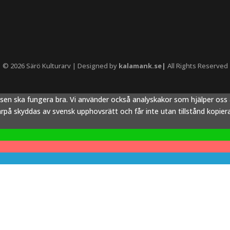
© 2026 Särö Kulturarv | Designed by
kalamank.se|
All Rights Reserved
tsen ska fungera bra. Vi använder också analyskakor som hjälper os
å skyddas av svensk upphovsrätt och får inte utan tillstånd kopieras,