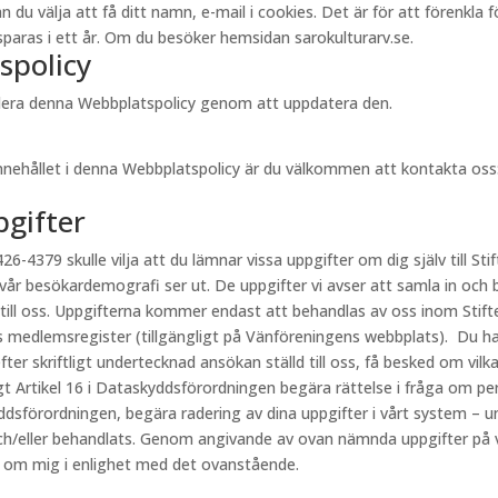
välja att få ditt namn, e-mail i cookies. Det är för att förenkla för 
aras i ett år. Om du besöker hemsidan sarokulturarv.se.
spolicy
videra denna Webbplatspolicy genom att uppdatera den.
innehållet i denna Webbplatspolicy är du välkommen att kontakta oss
pgifter
26-4379 skulle vilja att du lämnar vissa uppgifter om dig själv till Stif
 vår besökardemografi ser ut. De uppgifter vi avser att samla in och 
 till oss. Uppgifterna kommer endast att behandlas av oss inom Stift
s medlemsregister (tillgängligt på Vänföreningens webbplats). Du har
fter skriftligt undertecknad ansökan ställd till oss, få besked om vi
ligt Artikel 16 i Dataskyddsförordningen begära rättelse i fråga om p
kyddsförordningen, begära radering av dina uppgifter i vårt system – u
h/eller behandlats. Genom angivande av ovan nämnda uppgifter på vår
r om mig i enlighet med det ovanstående.