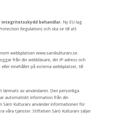
ör integritetsskydd behandlar.
Ny EU-lag
otection Regulation) och ska se till att
 genom webbplatsen www.sarokulturarv.se.
loggar från din webbläsare, din IP-adress och
 eller innehållet på externa webbplatser, till
igt lämnats av användaren. Den personliga
ar automatiskt information från din
sen Särö Kulturarv använder informationen för
a våra tjänster. Stiftelsen Särö Kulturarv säljer