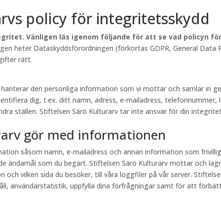
arvs policy för integritetsskydd
gritet. Vänligen läs igenom följande för att se vad policyn f
lagen heter Dataskyddsförordningen (förkortas GDPR, General Data Pr
fter rätt.
rv hanterar den personliga information som vi mottar och samlar in
entifiera dig, t.ex. ditt namn, adress, e-mailadress, telefonnummer, 
a ställen. Stiftelsen Särö Kulturarv tar inte ansvar för din integritet
urarv gör med informationen
ormation såsom namn, e-mailadress och annan information som frivill
e ändamål som du begärt. Stiftelsen Särö Kulturarv mottar och lagr
och vilken sida du besöker, till våra loggfiler på vår server. Stiftel
, användarstatistik, uppfylla dina förfrågningar samt för att förbättr