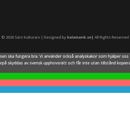
© 2026 Särö Kulturarv | Designed by
kalamank.se|
All Rights Reserved
tsen ska fungera bra. Vi använder också analyskakor som hjälper os
å skyddas av svensk upphovsrätt och får inte utan tillstånd kopieras,