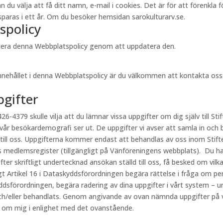
välja att få ditt namn, e-mail i cookies. Det är för att förenkla för 
aras i ett år. Om du besöker hemsidan sarokulturarv.se.
spolicy
videra denna Webbplatspolicy genom att uppdatera den.
innehållet i denna Webbplatspolicy är du välkommen att kontakta oss
pgifter
26-4379 skulle vilja att du lämnar vissa uppgifter om dig själv till Stif
 vår besökardemografi ser ut. De uppgifter vi avser att samla in och 
 till oss. Uppgifterna kommer endast att behandlas av oss inom Stift
s medlemsregister (tillgängligt på Vänföreningens webbplats). Du har
fter skriftligt undertecknad ansökan ställd till oss, få besked om vi
ligt Artikel 16 i Dataskyddsförordningen begära rättelse i fråga om p
kyddsförordningen, begära radering av dina uppgifter i vårt system – u
h/eller behandlats. Genom angivande av ovan nämnda uppgifter på vår
r om mig i enlighet med det ovanstående.