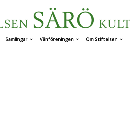
Samlingar
Vänföreningen
Om Stiftelsen