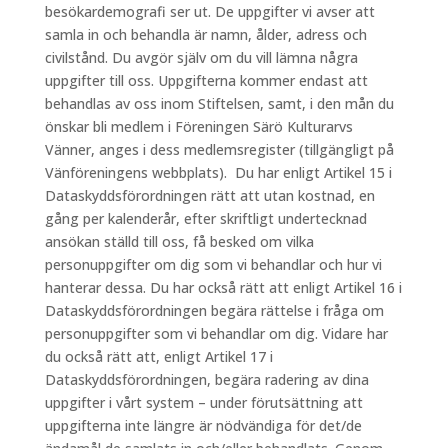
besökardemografi ser ut. De uppgifter vi avser att
samla in och behandla är namn, ålder, adress och
civilstånd. Du avgör själv om du vill lämna några
uppgifter till oss. Uppgifterna kommer endast att
behandlas av oss inom Stiftelsen, samt, i den mån du
önskar bli medlem i Föreningen Särö Kulturarvs
Vänner, anges i dess medlemsregister (tillgängligt på
Vänföreningens webbplats). Du har enligt Artikel 15 i
Dataskyddsförordningen rätt att utan kostnad, en
gång per kalenderår, efter skriftligt undertecknad
ansökan ställd till oss, få besked om vilka
personuppgifter om dig som vi behandlar och hur vi
hanterar dessa. Du har också rätt att enligt Artikel 16 i
Dataskyddsförordningen begära rättelse i fråga om
personuppgifter som vi behandlar om dig. Vidare har
du också rätt att, enligt Artikel 17 i
Dataskyddsförordningen, begära radering av dina
uppgifter i vårt system – under förutsättning att
uppgifterna inte längre är nödvändiga för det/de