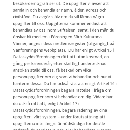
besökardemografi ser ut. De uppgifter vi avser att
samla in och behandla är namn, ålder, adress och
civilstånd. Du avgör själv om du vill lämna några
uppgifter till oss. Uppgifterna kommer endast att
behandlas av oss inom Stiftelsen, samt, i den mån du
önskar bli medlem i Föreningen Särö Kulturarvs
Vänner, anges i dess medlemsregister (tillgängligt på
Vänföreningens webbplats). Du har enligt Artikel 15 i
Dataskyddsförordningen rätt att utan kostnad, en
gång per kalenderår, efter skriftligt undertecknad
ansökan ställd till oss, få besked om vilka
personuppgifter om dig som vi behandlar och hur vi
hanterar dessa. Du har också rätt att enligt Artikel 16 i
Dataskyddsförordningen begära rättelse i fråga om
personuppgifter som vi behandlar om dig. Vidare har
du också rätt att, enligt Artikel 17 i
Dataskyddsförordningen, begära radering av dina
uppgifter i vårt system – under förutsättning att
uppgifterna inte längre är nödvändiga för det/de