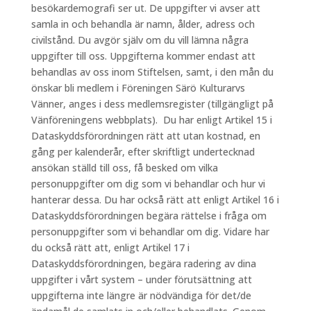
besökardemografi ser ut. De uppgifter vi avser att
samla in och behandla är namn, ålder, adress och
civilstånd. Du avgör själv om du vill lämna några
uppgifter till oss. Uppgifterna kommer endast att
behandlas av oss inom Stiftelsen, samt, i den mån du
önskar bli medlem i Föreningen Särö Kulturarvs
Vänner, anges i dess medlemsregister (tillgängligt på
Vänföreningens webbplats). Du har enligt Artikel 15 i
Dataskyddsförordningen rätt att utan kostnad, en
gång per kalenderår, efter skriftligt undertecknad
ansökan ställd till oss, få besked om vilka
personuppgifter om dig som vi behandlar och hur vi
hanterar dessa. Du har också rätt att enligt Artikel 16 i
Dataskyddsförordningen begära rättelse i fråga om
personuppgifter som vi behandlar om dig. Vidare har
du också rätt att, enligt Artikel 17 i
Dataskyddsförordningen, begära radering av dina
uppgifter i vårt system – under förutsättning att
uppgifterna inte längre är nödvändiga för det/de