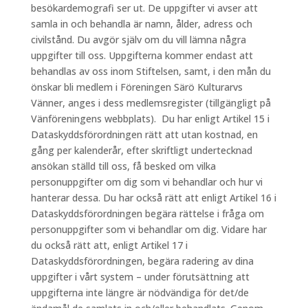
besökardemografi ser ut. De uppgifter vi avser att
samla in och behandla är namn, ålder, adress och
civilstånd. Du avgör själv om du vill lämna några
uppgifter till oss. Uppgifterna kommer endast att
behandlas av oss inom Stiftelsen, samt, i den mån du
önskar bli medlem i Föreningen Särö Kulturarvs
Vänner, anges i dess medlemsregister (tillgängligt på
Vänföreningens webbplats). Du har enligt Artikel 15 i
Dataskyddsförordningen rätt att utan kostnad, en
gång per kalenderår, efter skriftligt undertecknad
ansökan ställd till oss, få besked om vilka
personuppgifter om dig som vi behandlar och hur vi
hanterar dessa. Du har också rätt att enligt Artikel 16 i
Dataskyddsförordningen begära rättelse i fråga om
personuppgifter som vi behandlar om dig. Vidare har
du också rätt att, enligt Artikel 17 i
Dataskyddsförordningen, begära radering av dina
uppgifter i vårt system – under förutsättning att
uppgifterna inte längre är nödvändiga för det/de