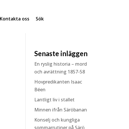
Kontakta oss
Sök
Senaste inläggen
En ryslig historia – mord
och avrättning 1857-58
Hovpredikanten Isaac
Béen
Lantligt liv i stallet
Minnen ifrån Säröbanan
Konselj och kungliga
sommarrutiner på Särö