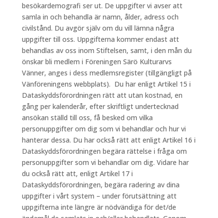
besökardemografi ser ut. De uppgifter vi avser att
samla in och behandla är namn, ålder, adress och
civilstånd. Du avgör själv om du vill lämna några
uppgifter till oss. Uppgifterna kommer endast att
behandlas av oss inom Stiftelsen, samt, i den mån du
önskar bli medlem i Föreningen Särö Kulturarvs
Vänner, anges i dess medlemsregister (tillgängligt på
Vänföreningens webbplats). Du har enligt Artikel 15 i
Dataskyddsförordningen rätt att utan kostnad, en
gång per kalenderår, efter skriftligt undertecknad
ansökan ställd till oss, få besked om vilka
personuppgifter om dig som vi behandlar och hur vi
hanterar dessa. Du har också rätt att enligt Artikel 16 i
Dataskyddsförordningen begära rättelse i fråga om
personuppgifter som vi behandlar om dig. Vidare har
du också rätt att, enligt Artikel 17 i
Dataskyddsförordningen, begära radering av dina
uppgifter i vårt system – under förutsättning att
uppgifterna inte längre är nödvändiga för det/de