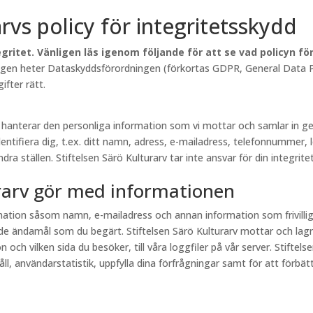
arvs policy för integritetsskydd
gritet. Vänligen läs igenom följande för att se vad policyn f
lagen heter Dataskyddsförordningen (förkortas GDPR, General Data Pr
fter rätt.
rv hanterar den personliga information som vi mottar och samlar in
entifiera dig, t.ex. ditt namn, adress, e-mailadress, telefonnummer, 
a ställen. Stiftelsen Särö Kulturarv tar inte ansvar för din integritet
urarv gör med informationen
ormation såsom namn, e-mailadress och annan information som frivill
e ändamål som du begärt. Stiftelsen Särö Kulturarv mottar och lagr
och vilken sida du besöker, till våra loggfiler på vår server. Stiftel
, användarstatistik, uppfylla dina förfrågningar samt för att förbättr