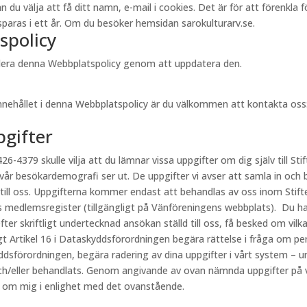
välja att få ditt namn, e-mail i cookies. Det är för att förenkla för 
aras i ett år. Om du besöker hemsidan sarokulturarv.se.
spolicy
videra denna Webbplatspolicy genom att uppdatera den.
innehållet i denna Webbplatspolicy är du välkommen att kontakta oss
pgifter
26-4379 skulle vilja att du lämnar vissa uppgifter om dig själv till Stif
 vår besökardemografi ser ut. De uppgifter vi avser att samla in och 
 till oss. Uppgifterna kommer endast att behandlas av oss inom Stift
s medlemsregister (tillgängligt på Vänföreningens webbplats). Du har
fter skriftligt undertecknad ansökan ställd till oss, få besked om vi
ligt Artikel 16 i Dataskyddsförordningen begära rättelse i fråga om p
kyddsförordningen, begära radering av dina uppgifter i vårt system – u
h/eller behandlats. Genom angivande av ovan nämnda uppgifter på vår
r om mig i enlighet med det ovanstående.