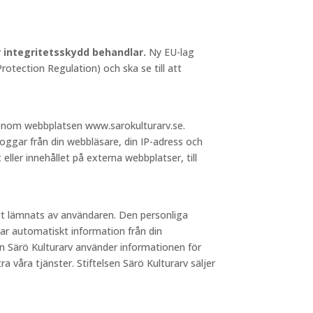
ör integritetsskydd behandlar.
Ny EU-lag
otection Regulation) och ska se till att
 genom webbplatsen www.sarokulturarv.se.
loggar från din webbläsare, din IP-adress och
 eller innehållet på externa webbplatser, till
igt lämnats av användaren. Den personliga
ar automatiskt information från din
sen Särö Kulturarv använder informationen för
a våra tjänster. Stiftelsen Särö Kulturarv säljer