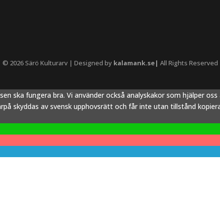
© 2026 Särö Kulturarv | Designed by
kalamank.se|
All Rights Reserved
tsen ska fungera bra. Vi använder också analyskakor som hjälper os
å skyddas av svensk upphovsrätt och får inte utan tillstånd kopieras,