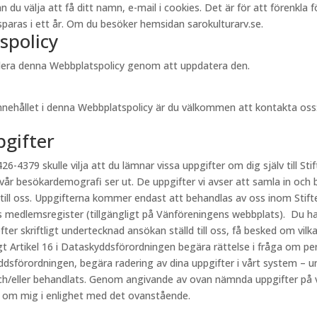
välja att få ditt namn, e-mail i cookies. Det är för att förenkla för 
aras i ett år. Om du besöker hemsidan sarokulturarv.se.
spolicy
videra denna Webbplatspolicy genom att uppdatera den.
innehållet i denna Webbplatspolicy är du välkommen att kontakta oss
pgifter
26-4379 skulle vilja att du lämnar vissa uppgifter om dig själv till Stif
 vår besökardemografi ser ut. De uppgifter vi avser att samla in och 
 till oss. Uppgifterna kommer endast att behandlas av oss inom Stift
s medlemsregister (tillgängligt på Vänföreningens webbplats). Du har
fter skriftligt undertecknad ansökan ställd till oss, få besked om vi
ligt Artikel 16 i Dataskyddsförordningen begära rättelse i fråga om p
kyddsförordningen, begära radering av dina uppgifter i vårt system – u
h/eller behandlats. Genom angivande av ovan nämnda uppgifter på vår
r om mig i enlighet med det ovanstående.