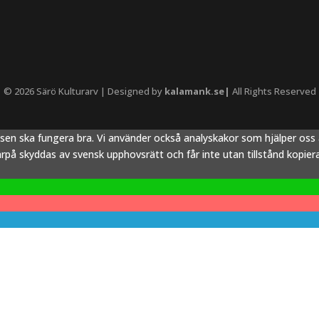
© 2026 Särö Kulturarv | Designed by
kalamank.se|
All Rights Reserved
tsen ska fungera bra. Vi använder också analyskakor som hjälper os
å skyddas av svensk upphovsrätt och får inte utan tillstånd kopieras,