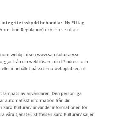
ör integritetsskydd behandlar.
Ny EU-lag
otection Regulation) och ska se till att
 genom webbplatsen www.sarokulturarv.se.
loggar från din webbläsare, din IP-adress och
 eller innehållet på externa webbplatser, till
igt lämnats av användaren. Den personliga
ar automatiskt information från din
sen Särö Kulturarv använder informationen för
a våra tjänster. Stiftelsen Särö Kulturarv säljer