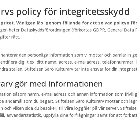
arvs policy för integritetsskydd
gritet. Vänligen läs igenom följande för att se vad policyn f
lagen heter Dataskyddsförordningen (förkortas GDPR, General Data Pr
fter rätt.
rv hanterar den personliga information som vi mottar och samlar in
entifiera dig, t.ex. ditt namn, adress, e-mailadress, telefonnummer, 
a ställen. Stiftelsen Särö Kulturarv tar inte ansvar för din integritet
urarv gör med informationen
ormation såsom namn, e-mailadress och annan information som frivill
e ändamål som du begärt. Stiftelsen Särö Kulturarv mottar och lagr
och vilken sida du besöker, till våra loggfiler på vår server. Stiftel
, användarstatistik, uppfylla dina förfrågningar samt för att förbättr