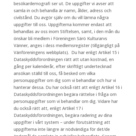
besökardemografi ser ut. De uppgifter vi avser att
samla in och behandla är namn, ålder, adress och
civilstånd. Du avgör själv om du vill lämna några
uppgifter till oss. Uppgifterna kommer endast att
behandlas av oss inom Stiftelsen, samt, i den mån du
önskar bli medlem i Föreningen Särö Kulturarvs
Vänner, anges i dess medlemsregister (tillgängligt på
Vänföreningens webbplats). Du har enligt Artikel 15 i
Dataskyddsförordningen rätt att utan kostnad, en
gång per kalenderår, efter skriftligt undertecknad
ansökan ställd till oss, få besked om vilka
personuppgifter om dig som vi behandlar och hur vi
hanterar dessa. Du har också rätt att enligt Artikel 16 i
Dataskyddsförordningen begära rättelse i fråga om
personuppgifter som vi behandlar om dig. Vidare har
du också rätt att, enligt Artikel 17 i
Dataskyddsförordningen, begära radering av dina
uppgifter i vårt system – under förutsättning att
uppgifterna inte längre är nödvändiga för det/de