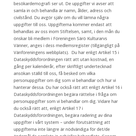
besökardemografi ser ut. De uppgifter vi avser att
samla in och behandla är namn, ålder, adress och
civilstånd. Du avgör själv om du vill lämna några
uppgifter till oss. Uppgifterna kommer endast att
behandlas av oss inom Stiftelsen, samt, i den mån du
önskar bli medlem i Föreningen Särö Kulturarvs
Vänner, anges i dess medlemsregister (tillgängligt på
Vänföreningens webbplats). Du har enligt Artikel 15 i
Dataskyddsförordningen rätt att utan kostnad, en
gång per kalenderår, efter skriftligt undertecknad
ansökan ställd till oss, få besked om vilka
personuppgifter om dig som vi behandlar och hur vi
hanterar dessa. Du har också rätt att enligt Artikel 16 i
Dataskyddsförordningen begära rättelse i fråga om
personuppgifter som vi behandlar om dig. Vidare har
du också rätt att, enligt Artikel 17 i
Dataskyddsförordningen, begära radering av dina
uppgifter i vårt system – under förutsättning att
uppgifterna inte längre är nödvändiga för det/de