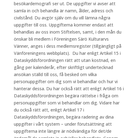
besökardemografi ser ut. De uppgifter vi avser att
samla in och behandla är namn, ålder, adress och
civilstånd. Du avgör själv om du vill lämna några
uppgifter till oss. Uppgifterna kommer endast att
behandlas av oss inom Stiftelsen, samt, i den mån du
önskar bli medlem i Föreningen Särö Kulturarvs
Vänner, anges i dess medlemsregister (tillgängligt på
Vänföreningens webbplats). Du har enligt Artikel 15 i
Dataskyddsförordningen rätt att utan kostnad, en
gång per kalenderår, efter skriftligt undertecknad
ansökan ställd till oss, få besked om vilka
personuppgifter om dig som vi behandlar och hur vi
hanterar dessa. Du har också rätt att enligt Artikel 16 i
Dataskyddsförordningen begära rättelse i fråga om
personuppgifter som vi behandlar om dig. Vidare har
du också rätt att, enligt Artikel 17 i
Dataskyddsförordningen, begära radering av dina
uppgifter i vårt system – under förutsättning att
uppgifterna inte längre är nödvändiga för det/de