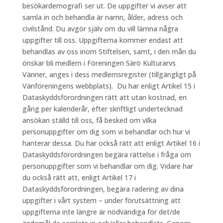
besökardemografi ser ut. De uppgifter vi avser att
samla in och behandla är namn, ålder, adress och
civilstånd. Du avgör själv om du vill lämna några
uppgifter till oss. Uppgifterna kommer endast att
behandlas av oss inom Stiftelsen, samt, i den mån du
önskar bli medlem i Föreningen Särö Kulturarvs
Vänner, anges i dess medlemsregister (tillgängligt på
Vänföreningens webbplats). Du har enligt Artikel 15 i
Dataskyddsförordningen rätt att utan kostnad, en
gång per kalenderår, efter skriftligt undertecknad
ansökan ställd till oss, få besked om vilka
personuppgifter om dig som vi behandlar och hur vi
hanterar dessa. Du har också rätt att enligt Artikel 16 i
Dataskyddsförordningen begära rättelse i fråga om
personuppgifter som vi behandlar om dig. Vidare har
du också rätt att, enligt Artikel 17 i
Dataskyddsförordningen, begära radering av dina
uppgifter i vårt system – under förutsättning att
uppgifterna inte längre är nödvändiga för det/de