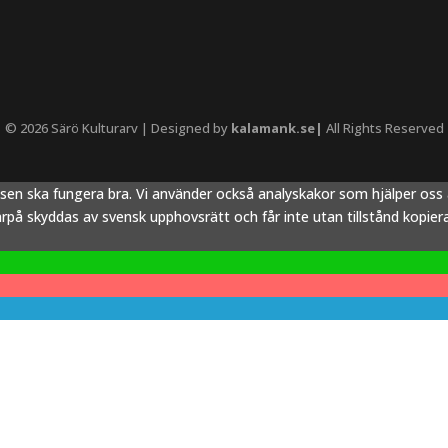
© 2026 Särö Kulturarv | Designed by
kalamank.se|
All Rights Reserved
tsen ska fungera bra. Vi använder också analyskakor som hjälper os
å skyddas av svensk upphovsrätt och får inte utan tillstånd kopieras,