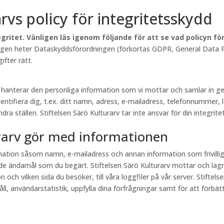
arvs policy för integritetsskydd
gritet. Vänligen läs igenom följande för att se vad policyn f
lagen heter Dataskyddsförordningen (förkortas GDPR, General Data Pr
fter rätt.
rv hanterar den personliga information som vi mottar och samlar in
entifiera dig, t.ex. ditt namn, adress, e-mailadress, telefonnummer, 
a ställen. Stiftelsen Särö Kulturarv tar inte ansvar för din integritet
urarv gör med informationen
ormation såsom namn, e-mailadress och annan information som frivill
e ändamål som du begärt. Stiftelsen Särö Kulturarv mottar och lagr
och vilken sida du besöker, till våra loggfiler på vår server. Stiftel
, användarstatistik, uppfylla dina förfrågningar samt för att förbättr