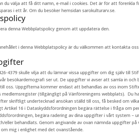
välja att få ditt namn, e-mail i cookies. Det är för att förenkla för 
aras i ett år. Om du besöker hemsidan sarokulturarv.se.
spolicy
videra denna Webbplatspolicy genom att uppdatera den.
innehållet i denna Webbplatspolicy är du välkommen att kontakta oss
pgifter
26-4379 skulle vilja att du lämnar vissa uppgifter om dig själv till Stif
 vår besökardemografi ser ut. De uppgifter vi avser att samla in och 
 till oss. Uppgifterna kommer endast att behandlas av oss inom Stift
s medlemsregister (tillgängligt på Vänföreningens webbplats). Du har
fter skriftligt undertecknad ansökan ställd till oss, få besked om vi
ligt Artikel 16 i Dataskyddsförordningen begära rättelse i fråga om p
kyddsförordningen, begära radering av dina uppgifter i vårt system – u
h/eller behandlats. Genom angivande av ovan nämnda uppgifter på vår
r om mig i enlighet med det ovanstående.