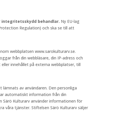
ör integritetsskydd behandlar.
Ny EU-lag
otection Regulation) och ska se till att
 genom webbplatsen www.sarokulturarv.se.
loggar från din webbläsare, din IP-adress och
 eller innehållet på externa webbplatser, till
igt lämnats av användaren. Den personliga
ar automatiskt information från din
sen Särö Kulturarv använder informationen för
a våra tjänster. Stiftelsen Särö Kulturarv säljer