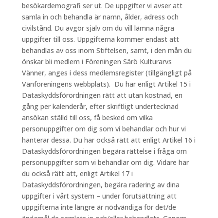
besökardemografi ser ut. De uppgifter vi avser att
samla in och behandla är namn, ålder, adress och
civilstånd. Du avgör själv om du vill lämna några
uppgifter till oss. Uppgifterna kommer endast att
behandlas av oss inom Stiftelsen, samt, i den mån du
önskar bli medlem i Föreningen Särö Kulturarvs
Vänner, anges i dess medlemsregister (tillgängligt på
Vänföreningens webbplats). Du har enligt Artikel 15 i
Dataskyddsförordningen rätt att utan kostnad, en
gång per kalenderår, efter skriftligt undertecknad
ansökan ställd till oss, få besked om vilka
personuppgifter om dig som vi behandlar och hur vi
hanterar dessa. Du har också rätt att enligt Artikel 16 i
Dataskyddsförordningen begära rättelse i fråga om
personuppgifter som vi behandlar om dig. Vidare har
du också rätt att, enligt Artikel 17 i
Dataskyddsförordningen, begära radering av dina
uppgifter i vårt system – under förutsättning att
uppgifterna inte längre är nödvändiga för det/de