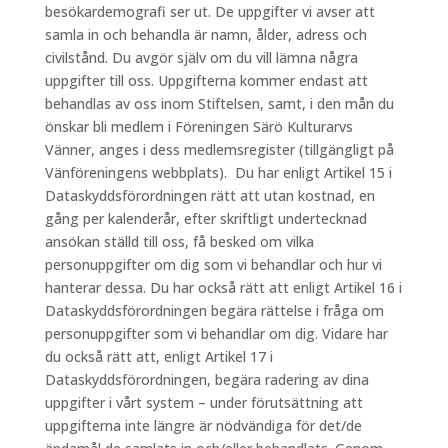
besökardemografi ser ut. De uppgifter vi avser att
samla in och behandla är namn, ålder, adress och
civilstånd. Du avgör själv om du vill lämna några
uppgifter till oss. Uppgifterna kommer endast att
behandlas av oss inom Stiftelsen, samt, i den mån du
önskar bli medlem i Föreningen Särö Kulturarvs
Vänner, anges i dess medlemsregister (tillgängligt på
Vänföreningens webbplats). Du har enligt Artikel 15 i
Dataskyddsförordningen rätt att utan kostnad, en
gång per kalenderår, efter skriftligt undertecknad
ansökan ställd till oss, få besked om vilka
personuppgifter om dig som vi behandlar och hur vi
hanterar dessa. Du har också rätt att enligt Artikel 16 i
Dataskyddsförordningen begära rättelse i fråga om
personuppgifter som vi behandlar om dig. Vidare har
du också rätt att, enligt Artikel 17 i
Dataskyddsförordningen, begära radering av dina
uppgifter i vårt system – under förutsättning att
uppgifterna inte längre är nödvändiga för det/de