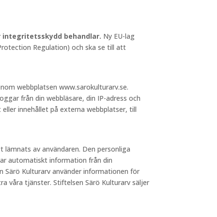
ör integritetsskydd behandlar.
Ny EU-lag
otection Regulation) och ska se till att
 genom webbplatsen www.sarokulturarv.se.
loggar från din webbläsare, din IP-adress och
 eller innehållet på externa webbplatser, till
igt lämnats av användaren. Den personliga
ar automatiskt information från din
sen Särö Kulturarv använder informationen för
a våra tjänster. Stiftelsen Särö Kulturarv säljer