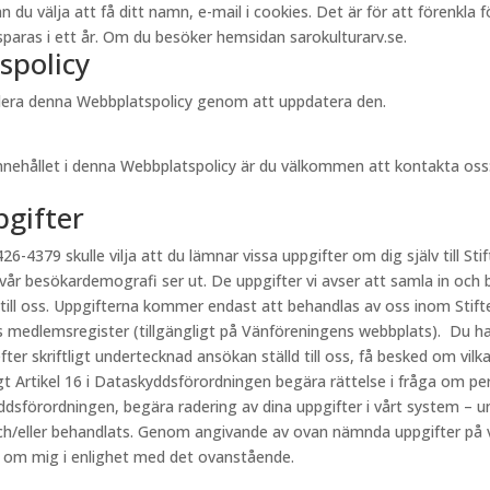
välja att få ditt namn, e-mail i cookies. Det är för att förenkla för 
aras i ett år. Om du besöker hemsidan sarokulturarv.se.
spolicy
videra denna Webbplatspolicy genom att uppdatera den.
innehållet i denna Webbplatspolicy är du välkommen att kontakta oss
pgifter
26-4379 skulle vilja att du lämnar vissa uppgifter om dig själv till Stif
 vår besökardemografi ser ut. De uppgifter vi avser att samla in och 
 till oss. Uppgifterna kommer endast att behandlas av oss inom Stift
s medlemsregister (tillgängligt på Vänföreningens webbplats). Du har
fter skriftligt undertecknad ansökan ställd till oss, få besked om vi
ligt Artikel 16 i Dataskyddsförordningen begära rättelse i fråga om p
kyddsförordningen, begära radering av dina uppgifter i vårt system – u
h/eller behandlats. Genom angivande av ovan nämnda uppgifter på vår
r om mig i enlighet med det ovanstående.