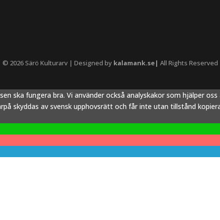
© 2026 Särö Kulturarv | Designed by
kalamank.se|
All Rights Reserved
tsen ska fungera bra. Vi använder också analyskakor som hjälper os
å skyddas av svensk upphovsrätt och får inte utan tillstånd kopieras,