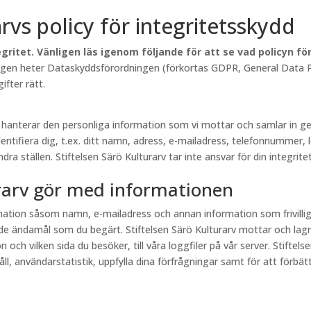
arvs policy för integritetsskydd
gritet. Vänligen läs igenom följande för att se vad policyn f
lagen heter Dataskyddsförordningen (förkortas GDPR, General Data Pr
fter rätt.
rv hanterar den personliga information som vi mottar och samlar in
entifiera dig, t.ex. ditt namn, adress, e-mailadress, telefonnummer, 
a ställen. Stiftelsen Särö Kulturarv tar inte ansvar för din integritet
urarv gör med informationen
ormation såsom namn, e-mailadress och annan information som frivill
e ändamål som du begärt. Stiftelsen Särö Kulturarv mottar och lagr
och vilken sida du besöker, till våra loggfiler på vår server. Stiftel
, användarstatistik, uppfylla dina förfrågningar samt för att förbättr