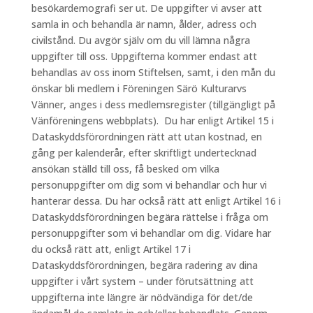
besökardemografi ser ut. De uppgifter vi avser att
samla in och behandla är namn, ålder, adress och
civilstånd. Du avgör själv om du vill lämna några
uppgifter till oss. Uppgifterna kommer endast att
behandlas av oss inom Stiftelsen, samt, i den mån du
önskar bli medlem i Föreningen Särö Kulturarvs
Vänner, anges i dess medlemsregister (tillgängligt på
Vänföreningens webbplats). Du har enligt Artikel 15 i
Dataskyddsförordningen rätt att utan kostnad, en
gång per kalenderår, efter skriftligt undertecknad
ansökan ställd till oss, få besked om vilka
personuppgifter om dig som vi behandlar och hur vi
hanterar dessa. Du har också rätt att enligt Artikel 16 i
Dataskyddsförordningen begära rättelse i fråga om
personuppgifter som vi behandlar om dig. Vidare har
du också rätt att, enligt Artikel 17 i
Dataskyddsförordningen, begära radering av dina
uppgifter i vårt system – under förutsättning att
uppgifterna inte längre är nödvändiga för det/de