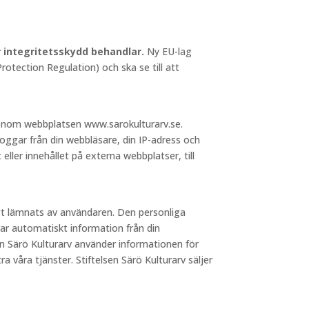
ör integritetsskydd behandlar.
Ny EU-lag
otection Regulation) och ska se till att
 genom webbplatsen www.sarokulturarv.se.
loggar från din webbläsare, din IP-adress och
 eller innehållet på externa webbplatser, till
igt lämnats av användaren. Den personliga
ar automatiskt information från din
sen Särö Kulturarv använder informationen för
a våra tjänster. Stiftelsen Särö Kulturarv säljer