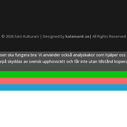
© 2026 Särö Kulturarv | Designed by
kalamank.se|
All Rights Reserved
tsen ska fungera bra. Vi använder också analyskakor som hjälper os
å skyddas av svensk upphovsrätt och får inte utan tillstånd kopieras,