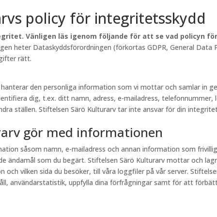
arvs policy för integritetsskydd
gritet. Vänligen läs igenom följande för att se vad policyn f
lagen heter Dataskyddsförordningen (förkortas GDPR, General Data Pr
fter rätt.
rv hanterar den personliga information som vi mottar och samlar in
entifiera dig, t.ex. ditt namn, adress, e-mailadress, telefonnummer, 
a ställen. Stiftelsen Särö Kulturarv tar inte ansvar för din integritet
urarv gör med informationen
ormation såsom namn, e-mailadress och annan information som frivill
e ändamål som du begärt. Stiftelsen Särö Kulturarv mottar och lagr
och vilken sida du besöker, till våra loggfiler på vår server. Stiftel
, användarstatistik, uppfylla dina förfrågningar samt för att förbättr