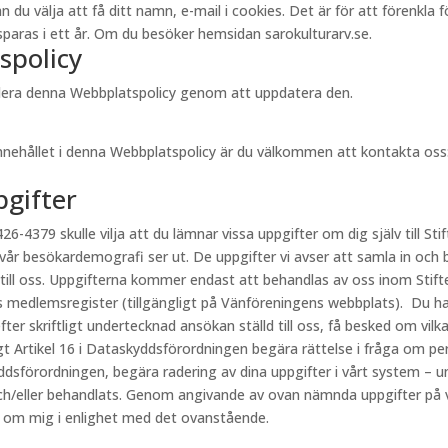
välja att få ditt namn, e-mail i cookies. Det är för att förenkla för 
aras i ett år. Om du besöker hemsidan sarokulturarv.se.
spolicy
videra denna Webbplatspolicy genom att uppdatera den.
innehållet i denna Webbplatspolicy är du välkommen att kontakta oss
pgifter
26-4379 skulle vilja att du lämnar vissa uppgifter om dig själv till Stif
 vår besökardemografi ser ut. De uppgifter vi avser att samla in och 
 till oss. Uppgifterna kommer endast att behandlas av oss inom Stift
s medlemsregister (tillgängligt på Vänföreningens webbplats). Du har
fter skriftligt undertecknad ansökan ställd till oss, få besked om vi
ligt Artikel 16 i Dataskyddsförordningen begära rättelse i fråga om p
kyddsförordningen, begära radering av dina uppgifter i vårt system – u
h/eller behandlats. Genom angivande av ovan nämnda uppgifter på vår
r om mig i enlighet med det ovanstående.