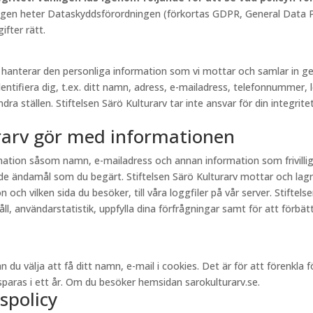
lagen heter Dataskyddsförordningen (förkortas GDPR, General Data Pr
fter rätt.
rv hanterar den personliga information som vi mottar och samlar in
entifiera dig, t.ex. ditt namn, adress, e-mailadress, telefonnummer, 
a ställen. Stiftelsen Särö Kulturarv tar inte ansvar för din integritet
urarv gör med informationen
ormation såsom namn, e-mailadress och annan information som frivill
e ändamål som du begärt. Stiftelsen Särö Kulturarv mottar och lagr
och vilken sida du besöker, till våra loggfiler på vår server. Stiftel
, användarstatistik, uppfylla dina förfrågningar samt för att förbättr
välja att få ditt namn, e-mail i cookies. Det är för att förenkla för 
aras i ett år. Om du besöker hemsidan sarokulturarv.se.
spolicy