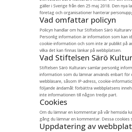
gäller i Sverige från den 25 maj 2018. Den nya 
företag och organisationer hanterar personuppgi
Vad omfattar policyn
Policyn handlar om hur Stiftelsen Särö Kultura
Personlig information är information som kan id
cookie-information och som inte är publikt på andr
vilka det kan finnas länkar på webbplatsen.
Vad Stiftelsen Särö Kult
Stiftelsen Särö Kulturarv samlar personlig inf
information som du lämnar används enbart för d
webbläsare, såsom IP-adress, cookie-information 
följande ändamål: förbättra webbplatsens innehåll
inte informationen till någon tredje part.
Cookies
Om du lämnar en kommentar på vår hemsida kan du 
gång du lämnar en kommentar. Dessa cookies sp
Uppdatering av webbplat