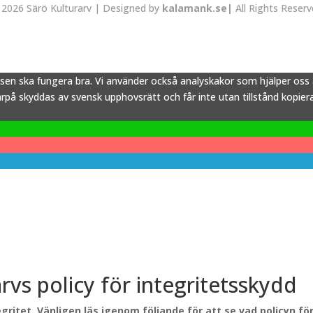
2026 Särö Kulturarv | Designed by
kalamank.se|
All Rights Reser
tsen ska fungera bra. Vi använder också analyskakor som hjälper os
å skyddas av svensk upphovsrätt och får inte utan tillstånd kopieras,
arvs policy för integritetsskydd
gritet. Vänligen läs igenom följande för att se vad policyn f