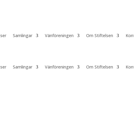
lser
Samlingar
Vänföreningen
Om Stiftelsen
Kon
lser
Samlingar
Vänföreningen
Om Stiftelsen
Kon