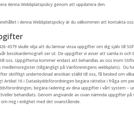
videra denna Webbplatspolicy genom att uppdatera den.
innehållet i denna Webbplatspolicy är du välkommen att kontakta oss
pgifter
26-4379 skulle vilja att du lämnar vissa uppgifter om dig själv till Stif
 vår besökardemografi ser ut. De uppgifter vi avser att samla in och 
 till oss. Uppgifterna kommer endast att behandlas av oss inom Stift
s medlemsregister (tillgängligt på Vänföreningens webbplats). Du har
fter skriftligt undertecknad ansökan ställd till oss, få besked om vi
ligt Artikel 16 i Dataskyddsförordningen begära rättelse i fråga om p
kyddsförordningen, begära radering av dina uppgifter i vårt system – u
h/eller behandlats. Genom angivande av ovan nämnda uppgifter på vår
r om mig i enlighet med det ovanstående.