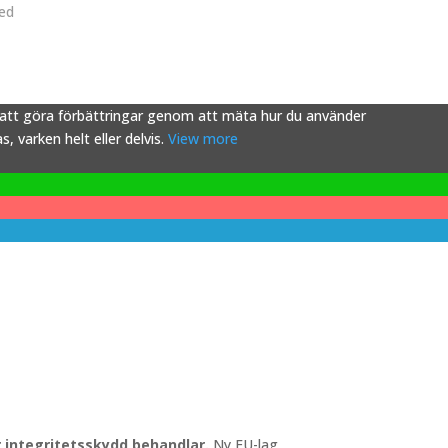
ved
s att göra förbättringar genom att mäta hur du använder
 varken helt eller delvis.
View more
ör integritetsskydd behandlar.
Ny EU-lag