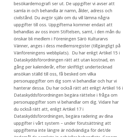
besökardemografi ser ut. De uppgifter vi avser att
samla in och behandla är namn, ålder, adress och
civilstånd. Du avgör själv om du vill lämna några
uppgifter till oss. Uppgifterna kommer endast att
behandlas av oss inom Stiftelsen, samt, i den mån du
önskar bli medlem i Föreningen Särö Kulturarvs
Vänner, anges i dess medlemsregister (tillgängligt på
Vänföreningens webbplats). Du har enligt Artikel 15 i
Dataskyddsförordningen rätt att utan kostnad, en
gång per kalenderår, efter skriftligt undertecknad
ansökan ställd till oss, få besked om vilka
personuppgifter om dig som vi behandlar och hur vi
hanterar dessa. Du har också rätt att enligt Artikel 16 i
Dataskyddsförordningen begära rättelse i fråga om
personuppgifter som vi behandlar om dig. Vidare har
du också rätt att, enligt Artikel 17 i
Dataskyddsförordningen, begära radering av dina
uppgifter i vårt system – under förutsättning att
uppgifterna inte längre är nödvändiga för det/de