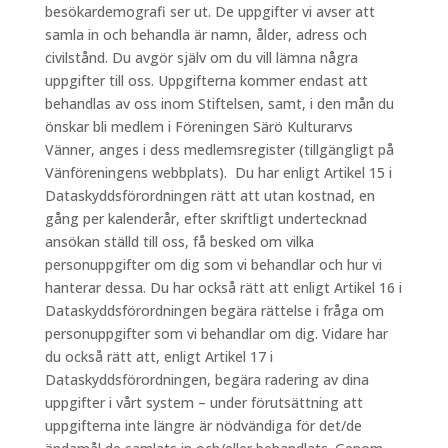
besökardemografi ser ut. De uppgifter vi avser att
samla in och behandla är namn, ålder, adress och
civilstånd. Du avgör själv om du vill lämna några
uppgifter till oss. Uppgifterna kommer endast att
behandlas av oss inom Stiftelsen, samt, i den mån du
önskar bli medlem i Föreningen Särö Kulturarvs
Vänner, anges i dess medlemsregister (tillgängligt på
Vänföreningens webbplats). Du har enligt Artikel 15 i
Dataskyddsförordningen rätt att utan kostnad, en
gång per kalenderår, efter skriftligt undertecknad
ansökan ställd till oss, få besked om vilka
personuppgifter om dig som vi behandlar och hur vi
hanterar dessa. Du har också rätt att enligt Artikel 16 i
Dataskyddsförordningen begära rättelse i fråga om
personuppgifter som vi behandlar om dig. Vidare har
du också rätt att, enligt Artikel 17 i
Dataskyddsförordningen, begära radering av dina
uppgifter i vårt system – under förutsättning att
uppgifterna inte längre är nödvändiga för det/de