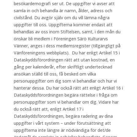
besökardemografi ser ut. De uppgifter vi avser att
samla in och behandla är namn, ålder, adress och
civilstånd. Du avgör själv om du vill lämna några
uppgifter till oss. Uppgifterna kommer endast att
behandlas av oss inom Stiftelsen, samt, i den mån du
önskar bli medlem i Föreningen Särö Kulturarvs
Vänner, anges i dess medlemsregister (tillgängligt på
Vänföreningens webbplats). Du har enligt Artikel 15 i
Dataskyddsförordningen rätt att utan kostnad, en
gång per kalenderår, efter skriftligt undertecknad
ansökan ställd till oss, få besked om vilka
personuppgifter om dig som vi behandlar och hur vi
hanterar dessa. Du har också rätt att enligt Artikel 16 i
Dataskyddsförordningen begära rättelse i fråga om
personuppgifter som vi behandlar om dig. Vidare har
du också rätt att, enligt Artikel 17 i
Dataskyddsförordningen, begära radering av dina
uppgifter i vårt system – under förutsättning att
uppgifterna inte längre är nödvändiga för det/de