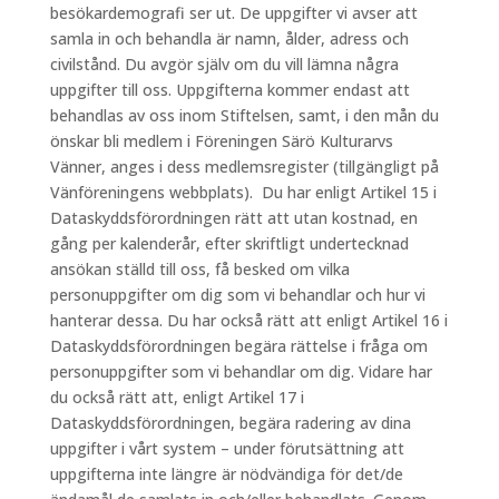
besökardemografi ser ut. De uppgifter vi avser att
samla in och behandla är namn, ålder, adress och
civilstånd. Du avgör själv om du vill lämna några
uppgifter till oss. Uppgifterna kommer endast att
behandlas av oss inom Stiftelsen, samt, i den mån du
önskar bli medlem i Föreningen Särö Kulturarvs
Vänner, anges i dess medlemsregister (tillgängligt på
Vänföreningens webbplats). Du har enligt Artikel 15 i
Dataskyddsförordningen rätt att utan kostnad, en
gång per kalenderår, efter skriftligt undertecknad
ansökan ställd till oss, få besked om vilka
personuppgifter om dig som vi behandlar och hur vi
hanterar dessa. Du har också rätt att enligt Artikel 16 i
Dataskyddsförordningen begära rättelse i fråga om
personuppgifter som vi behandlar om dig. Vidare har
du också rätt att, enligt Artikel 17 i
Dataskyddsförordningen, begära radering av dina
uppgifter i vårt system – under förutsättning att
uppgifterna inte längre är nödvändiga för det/de