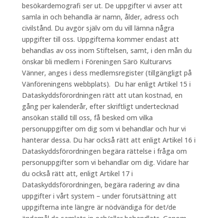
besökardemografi ser ut. De uppgifter vi avser att
samla in och behandla är namn, ålder, adress och
civilstånd. Du avgör själv om du vill lämna några
uppgifter till oss. Uppgifterna kommer endast att
behandlas av oss inom Stiftelsen, samt, i den mån du
önskar bli medlem i Föreningen Särö Kulturarvs
Vänner, anges i dess medlemsregister (tillgängligt på
Vänföreningens webbplats). Du har enligt Artikel 15 i
Dataskyddsförordningen rätt att utan kostnad, en
gång per kalenderår, efter skriftligt undertecknad
ansökan ställd till oss, få besked om vilka
personuppgifter om dig som vi behandlar och hur vi
hanterar dessa. Du har också rätt att enligt Artikel 16 i
Dataskyddsförordningen begära rättelse i fråga om
personuppgifter som vi behandlar om dig. Vidare har
du också rätt att, enligt Artikel 17 i
Dataskyddsförordningen, begära radering av dina
uppgifter i vårt system – under förutsättning att
uppgifterna inte längre är nödvändiga för det/de