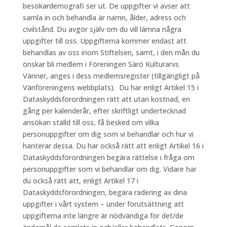
besökardemografi ser ut. De uppgifter vi avser att
samla in och behandla är namn, ålder, adress och
civilstånd. Du avgör själv om du vill lämna några
uppgifter till oss. Uppgifterna kommer endast att
behandlas av oss inom Stiftelsen, samt, i den mån du
önskar bli medlem i Föreningen Särö Kulturarvs
Vänner, anges i dess medlemsregister (tillgängligt på
Vänföreningens webbplats). Du har enligt Artikel 15 i
Dataskyddsförordningen rätt att utan kostnad, en
gång per kalenderår, efter skriftligt undertecknad
ansökan ställd till oss, få besked om vilka
personuppgifter om dig som vi behandlar och hur vi
hanterar dessa. Du har också rätt att enligt Artikel 16 i
Dataskyddsförordningen begära rättelse i fråga om
personuppgifter som vi behandlar om dig. Vidare har
du också rätt att, enligt Artikel 17 i
Dataskyddsförordningen, begära radering av dina
uppgifter i vårt system – under förutsättning att
uppgifterna inte längre är nödvändiga för det/de