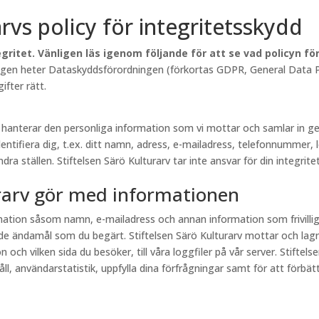
arvs policy för integritetsskydd
gritet. Vänligen läs igenom följande för att se vad policyn f
lagen heter Dataskyddsförordningen (förkortas GDPR, General Data Pr
fter rätt.
rv hanterar den personliga information som vi mottar och samlar in
entifiera dig, t.ex. ditt namn, adress, e-mailadress, telefonnummer, 
a ställen. Stiftelsen Särö Kulturarv tar inte ansvar för din integritet
urarv gör med informationen
ormation såsom namn, e-mailadress och annan information som frivill
e ändamål som du begärt. Stiftelsen Särö Kulturarv mottar och lagr
och vilken sida du besöker, till våra loggfiler på vår server. Stiftel
, användarstatistik, uppfylla dina förfrågningar samt för att förbättr