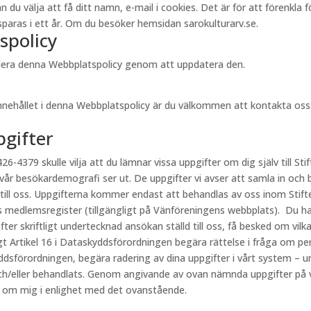
välja att få ditt namn, e-mail i cookies. Det är för att förenkla för 
aras i ett år. Om du besöker hemsidan sarokulturarv.se.
spolicy
videra denna Webbplatspolicy genom att uppdatera den.
innehållet i denna Webbplatspolicy är du välkommen att kontakta oss
pgifter
26-4379 skulle vilja att du lämnar vissa uppgifter om dig själv till Stif
 vår besökardemografi ser ut. De uppgifter vi avser att samla in och 
 till oss. Uppgifterna kommer endast att behandlas av oss inom Stift
s medlemsregister (tillgängligt på Vänföreningens webbplats). Du har
fter skriftligt undertecknad ansökan ställd till oss, få besked om vi
ligt Artikel 16 i Dataskyddsförordningen begära rättelse i fråga om p
kyddsförordningen, begära radering av dina uppgifter i vårt system – u
h/eller behandlats. Genom angivande av ovan nämnda uppgifter på vår
r om mig i enlighet med det ovanstående.