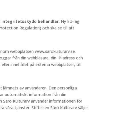
ör integritetsskydd behandlar.
Ny EU-lag
otection Regulation) och ska se till att
 genom webbplatsen www.sarokulturarv.se.
loggar från din webbläsare, din IP-adress och
 eller innehållet på externa webbplatser, till
igt lämnats av användaren. Den personliga
ar automatiskt information från din
sen Särö Kulturarv använder informationen för
a våra tjänster. Stiftelsen Särö Kulturarv säljer