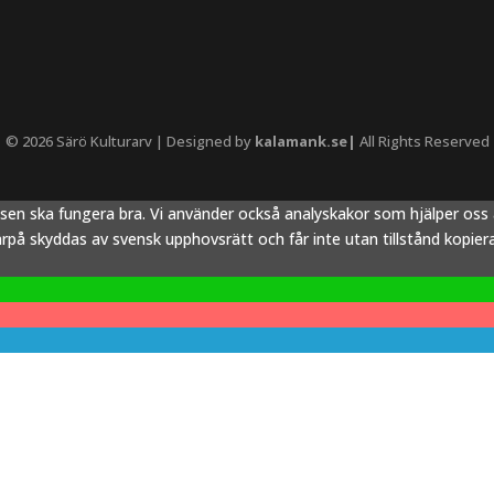
© 2026 Särö Kulturarv | Designed by
kalamank.se|
All Rights Reserved
tsen ska fungera bra. Vi använder också analyskakor som hjälper os
å skyddas av svensk upphovsrätt och får inte utan tillstånd kopieras,