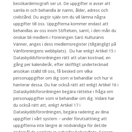
besökardemografi ser ut. De uppgifter vi avser att
samla in och behandla är namn, ålder, adress och
civilstånd. Du avgör själv om du vill lämna några
uppgifter till oss. Uppgifterna kommer endast att
behandlas av oss inom Stiftelsen, samt, i den mån du
önskar bli medlem i Föreningen Särö Kulturarvs
Vänner, anges i dess medlemsregister (tillgängligt på
Vänföreningens webbplats). Du har enligt Artikel 15 i
Dataskyddsförordningen rätt att utan kostnad, en
gång per kalenderår, efter skriftligt undertecknad
ansökan ställd till oss, få besked om vilka
personuppgifter om dig som vi behandlar och hur vi
hanterar dessa. Du har också rätt att enligt Artikel 16 i
Dataskyddsförordningen begära rättelse i fråga om
personuppgifter som vi behandlar om dig. Vidare har
du också rätt att, enligt Artikel 17 i
Dataskyddsförordningen, begära radering av dina
uppgifter i vårt system – under förutsättning att
uppgifterna inte längre är nödvändiga för det/de