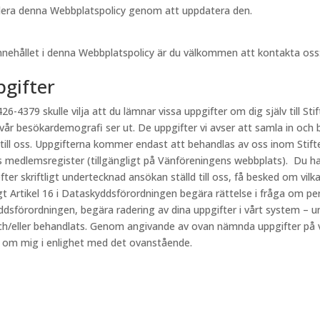
videra denna Webbplatspolicy genom att uppdatera den.
innehållet i denna Webbplatspolicy är du välkommen att kontakta oss
pgifter
26-4379 skulle vilja att du lämnar vissa uppgifter om dig själv till Stif
 vår besökardemografi ser ut. De uppgifter vi avser att samla in och 
 till oss. Uppgifterna kommer endast att behandlas av oss inom Stift
s medlemsregister (tillgängligt på Vänföreningens webbplats). Du har
fter skriftligt undertecknad ansökan ställd till oss, få besked om vi
ligt Artikel 16 i Dataskyddsförordningen begära rättelse i fråga om p
kyddsförordningen, begära radering av dina uppgifter i vårt system – u
h/eller behandlats. Genom angivande av ovan nämnda uppgifter på vår
r om mig i enlighet med det ovanstående.