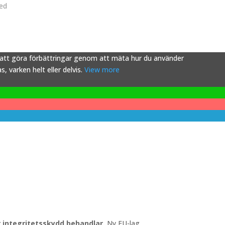
ved
s att göra förbättringar genom att mäta hur du använder
 varken helt eller delvis.
View more
ör integritetsskydd behandlar.
Ny EU-lag