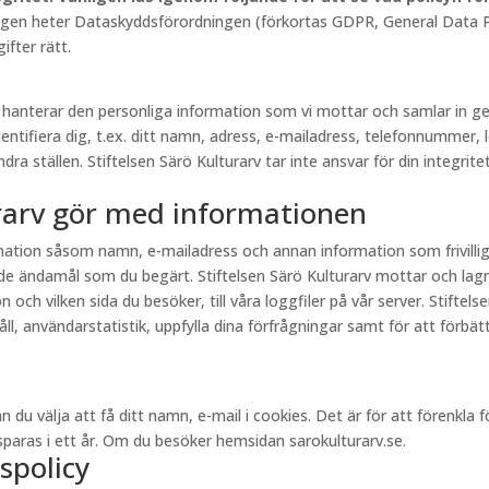
lagen heter Dataskyddsförordningen (förkortas GDPR, General Data Pr
fter rätt.
rv hanterar den personliga information som vi mottar och samlar in
entifiera dig, t.ex. ditt namn, adress, e-mailadress, telefonnummer, 
a ställen. Stiftelsen Särö Kulturarv tar inte ansvar för din integritet
urarv gör med informationen
ormation såsom namn, e-mailadress och annan information som frivill
e ändamål som du begärt. Stiftelsen Särö Kulturarv mottar och lagr
och vilken sida du besöker, till våra loggfiler på vår server. Stiftel
, användarstatistik, uppfylla dina förfrågningar samt för att förbättr
välja att få ditt namn, e-mail i cookies. Det är för att förenkla för 
aras i ett år. Om du besöker hemsidan sarokulturarv.se.
spolicy