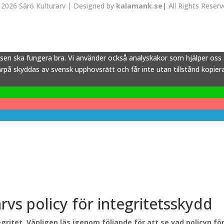
2026 Särö Kulturarv | Designed by
kalamank.se|
All Rights Reser
tsen ska fungera bra. Vi använder också analyskakor som hjälper os
å skyddas av svensk upphovsrätt och får inte utan tillstånd kopieras,
arvs policy för integritetsskydd
gritet. Vänligen läs igenom följande för att se vad policyn f