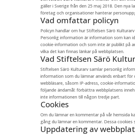
gäller i Sverige från den 25 maj 2018. Den nya 
företag och organisationer hanterar personuppgi
Vad omfattar policyn
Policyn handlar om hur Stiftelsen Särö Kultura
Personlig information är information som kan id
cookie-information och som inte är publikt på andr
vilka det kan finnas länkar på webbplatsen.
Vad Stiftelsen Särö Kult
Stiftelsen Särö Kulturarv samlar personlig inf
information som du lämnar används enbart för d
webbläsare, såsom IP-adress, cookie-information 
följande ändamål: förbättra webbplatsens innehåll
inte informationen till någon tredje part.
Cookies
Om du lämnar en kommentar på vår hemsida kan du 
gång du lämnar en kommentar. Dessa cookies sp
Uppdatering av webbplat