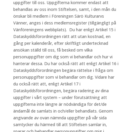
uppgifter till oss. Uppgifterna kommer endast att
behandlas av oss inom Stiftelsen, samt, i den mån du
önskar bli medlem i Föreningen Särö Kulturarvs
Vänner, anges i dess medlemsregister (tillgängligt på
Vänföreningens webbplats). Du har enligt Artikel 15 i
Dataskyddsförordningen rätt att utan kostnad, en
gång per kalenderår, efter skriftligt undertecknad
ansökan ställd till oss, få besked om vilka
personuppgifter om dig som vi behandlar och hur vi
hanterar dessa. Du har också rätt att enligt Artikel 16 i
Dataskyddsförordningen begära rättelse i fråga om
personuppgifter som vi behandlar om dig. Vidare har
du också rätt att, enligt Artikel 17 i
Dataskyddsförordningen, begära radering av dina
uppgifter i vårt system – under förutsättning att
uppgifterna inte längre är nödvändiga för det/de
ändamål de samlats in och/eller behandlats. Genom
angivande av ovan nämnda uppgifter på vår sida
samtycker du härmed till att Stiftelsen samlar in,
sparar och behandlar personuppgifter om mig i