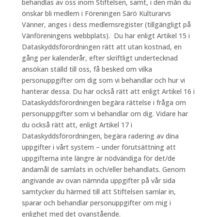
behandlas av oss inom Stiftelsen, samt, i den mån du
önskar bli medlem i Föreningen Särö Kulturarvs
Vänner, anges i dess medlemsregister (tillgängligt på
Vänföreningens webbplats). Du har enligt Artikel 15 i
Dataskyddsförordningen rätt att utan kostnad, en
gång per kalenderår, efter skriftligt undertecknad
ansökan ställd till oss, få besked om vilka
personuppgifter om dig som vi behandlar och hur vi
hanterar dessa. Du har också rätt att enligt Artikel 16 i
Dataskyddsförordningen begära rättelse i fråga om
personuppgifter som vi behandlar om dig. Vidare har
du också rätt att, enligt Artikel 17 i
Dataskyddsförordningen, begära radering av dina
uppgifter i vårt system – under förutsättning att
uppgifterna inte längre är nödvändiga för det/de
ändamål de samlats in och/eller behandlats. Genom
angivande av ovan nämnda uppgifter på vår sida
samtycker du härmed till att Stiftelsen samlar in,
sparar och behandlar personuppgifter om mig i
enlighet med det ovanstående.