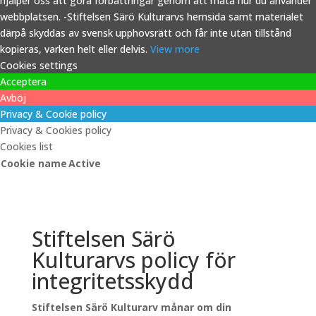
hjälper oss att göra förbättringar genom att mäta hur du använder
webbplatsen. -Stiftelsen Särö Kulturarvs hemsida samt materialet
därpå skyddas av svensk upphovsrätt och får inte utan tillstånd
kopieras, varken helt eller delvis.
View more
Cookies settings
Acceptera
Avböj
Privacy & Cookie policy
Privacy & Cookies policy
Cookies list
Cookie name
Active
Stiftelsen Särö
Kulturarvs policy för
integritetsskydd
Stiftelsen Särö Kulturarv månar om din