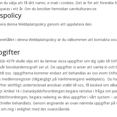
välja att få ditt namn, e-mail i cookies. Det är för att förenkla för 
aras i ett år. Om du besöker hemsidan sarokulturarv.se.
spolicy
videra denna Webbplatspolicy genom att uppdatera den.
innehållet i denna Webbplatspolicy är du välkommen att kontakta oss
pgifter
26-4379 skulle vilja att du lämnar vissa uppgifter om dig själv till Stif
 vår besökardemografi ser ut. De uppgifter vi avser att samla in och 
 till oss. Uppgifterna kommer endast att behandlas av oss inom Stift
s medlemsregister (tillgängligt på Vänföreningens webbplats). Du har
fter skriftligt undertecknad ansökan ställd till oss, få besked om vi
ligt Artikel 16 i Dataskyddsförordningen begära rättelse i fråga om p
kyddsförordningen, begära radering av dina uppgifter i vårt system – u
h/eller behandlats. Genom angivande av ovan nämnda uppgifter på vår
r om mig i enlighet med det ovanstående.