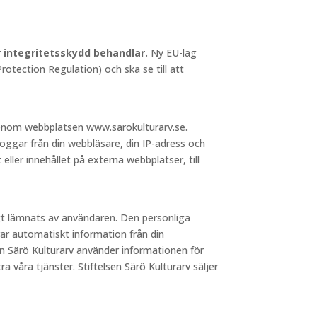
ör integritetsskydd behandlar.
Ny EU-lag
otection Regulation) och ska se till att
 genom webbplatsen www.sarokulturarv.se.
loggar från din webbläsare, din IP-adress och
 eller innehållet på externa webbplatser, till
igt lämnats av användaren. Den personliga
ar automatiskt information från din
sen Särö Kulturarv använder informationen för
a våra tjänster. Stiftelsen Särö Kulturarv säljer