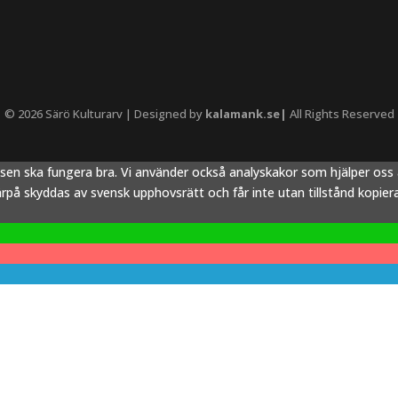
© 2026 Särö Kulturarv | Designed by
kalamank.se|
All Rights Reserved
tsen ska fungera bra. Vi använder också analyskakor som hjälper os
å skyddas av svensk upphovsrätt och får inte utan tillstånd kopieras,