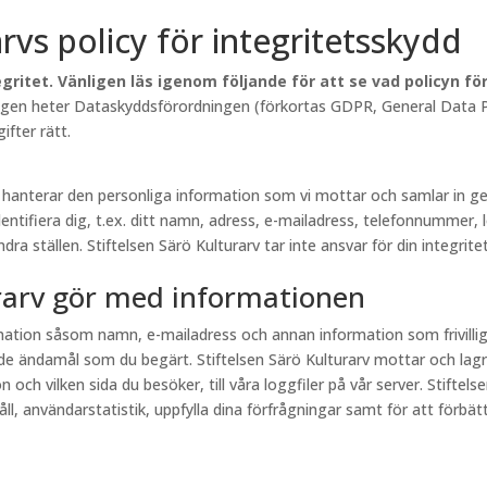
arvs policy för integritetsskydd
gritet. Vänligen läs igenom följande för att se vad policyn f
lagen heter Dataskyddsförordningen (förkortas GDPR, General Data Pr
fter rätt.
rv hanterar den personliga information som vi mottar och samlar in
entifiera dig, t.ex. ditt namn, adress, e-mailadress, telefonnummer, 
a ställen. Stiftelsen Särö Kulturarv tar inte ansvar för din integritet
urarv gör med informationen
ormation såsom namn, e-mailadress och annan information som frivill
e ändamål som du begärt. Stiftelsen Särö Kulturarv mottar och lagr
och vilken sida du besöker, till våra loggfiler på vår server. Stiftel
, användarstatistik, uppfylla dina förfrågningar samt för att förbättr