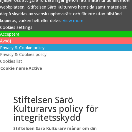
hjälper oss att göra förbättringar genom att mäta hur du använder
webbplatsen. -Stiftelsen Särö Kulturarvs hemsida samt materialet
därpå skyddas av svensk upphovsrätt och får inte utan tillstånd
kopieras, varken helt eller delvis.
View more
Cookies settings
Acceptera
Avböj
Privacy & Cookie policy
Privacy & Cookies policy
Cookies list
Cookie name
Active
Stiftelsen Särö
Kulturarvs policy för
integritetsskydd
Stiftelsen Särö Kulturarv månar om din