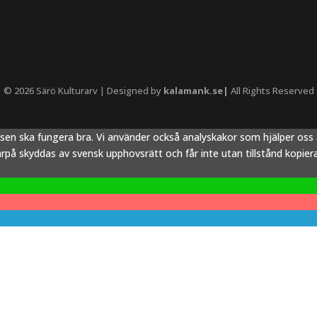
© 2026 Särö Kulturarv | Designed by
kalamank.se|
All Rights Reserved
tsen ska fungera bra. Vi använder också analyskakor som hjälper os
å skyddas av svensk upphovsrätt och får inte utan tillstånd kopieras,