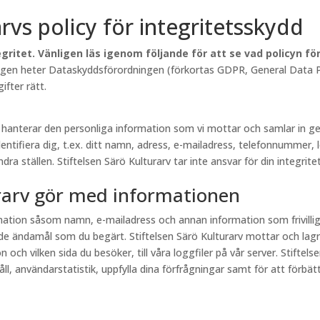
arvs policy för integritetsskydd
gritet. Vänligen läs igenom följande för att se vad policyn f
lagen heter Dataskyddsförordningen (förkortas GDPR, General Data Pr
fter rätt.
rv hanterar den personliga information som vi mottar och samlar in
entifiera dig, t.ex. ditt namn, adress, e-mailadress, telefonnummer, 
a ställen. Stiftelsen Särö Kulturarv tar inte ansvar för din integritet
urarv gör med informationen
ormation såsom namn, e-mailadress och annan information som frivill
e ändamål som du begärt. Stiftelsen Särö Kulturarv mottar och lagr
och vilken sida du besöker, till våra loggfiler på vår server. Stiftel
, användarstatistik, uppfylla dina förfrågningar samt för att förbättr