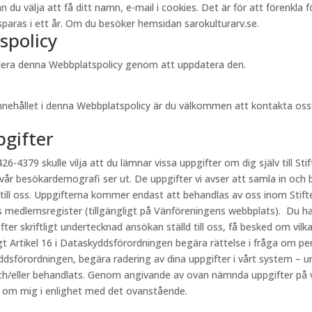
välja att få ditt namn, e-mail i cookies. Det är för att förenkla för 
aras i ett år. Om du besöker hemsidan sarokulturarv.se.
spolicy
videra denna Webbplatspolicy genom att uppdatera den.
innehållet i denna Webbplatspolicy är du välkommen att kontakta oss
pgifter
26-4379 skulle vilja att du lämnar vissa uppgifter om dig själv till Stif
 vår besökardemografi ser ut. De uppgifter vi avser att samla in och 
 till oss. Uppgifterna kommer endast att behandlas av oss inom Stift
s medlemsregister (tillgängligt på Vänföreningens webbplats). Du har
fter skriftligt undertecknad ansökan ställd till oss, få besked om vi
ligt Artikel 16 i Dataskyddsförordningen begära rättelse i fråga om p
kyddsförordningen, begära radering av dina uppgifter i vårt system – u
h/eller behandlats. Genom angivande av ovan nämnda uppgifter på vår
r om mig i enlighet med det ovanstående.