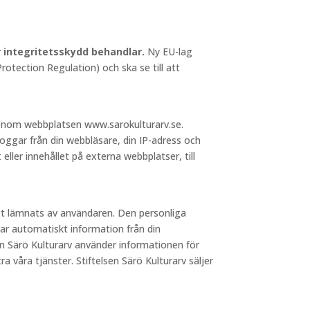
ör integritetsskydd behandlar.
Ny EU-lag
otection Regulation) och ska se till att
 genom webbplatsen www.sarokulturarv.se.
loggar från din webbläsare, din IP-adress och
 eller innehållet på externa webbplatser, till
igt lämnats av användaren. Den personliga
ar automatiskt information från din
sen Särö Kulturarv använder informationen för
a våra tjänster. Stiftelsen Särö Kulturarv säljer