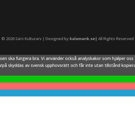
© 2026 Särö Kulturarv | Designed by
kalamank.se|
All Rights Reserved
tsen ska fungera bra. Vi använder också analyskakor som hjälper os
å skyddas av svensk upphovsrätt och får inte utan tillstånd kopieras,