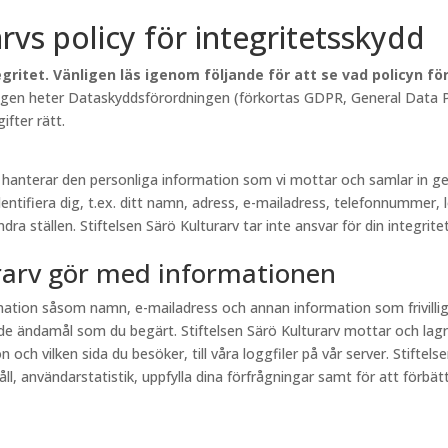
arvs policy för integritetsskydd
gritet. Vänligen läs igenom följande för att se vad policyn f
lagen heter Dataskyddsförordningen (förkortas GDPR, General Data Pr
fter rätt.
rv hanterar den personliga information som vi mottar och samlar in
entifiera dig, t.ex. ditt namn, adress, e-mailadress, telefonnummer, 
a ställen. Stiftelsen Särö Kulturarv tar inte ansvar för din integritet
urarv gör med informationen
ormation såsom namn, e-mailadress och annan information som frivill
e ändamål som du begärt. Stiftelsen Särö Kulturarv mottar och lagr
och vilken sida du besöker, till våra loggfiler på vår server. Stiftel
, användarstatistik, uppfylla dina förfrågningar samt för att förbättr