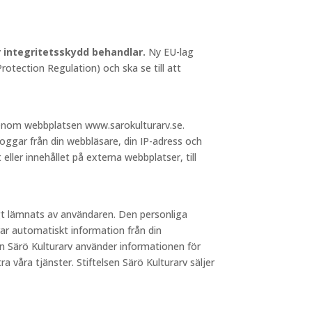
ör integritetsskydd behandlar.
Ny EU-lag
otection Regulation) och ska se till att
 genom webbplatsen www.sarokulturarv.se.
loggar från din webbläsare, din IP-adress och
 eller innehållet på externa webbplatser, till
igt lämnats av användaren. Den personliga
ar automatiskt information från din
sen Särö Kulturarv använder informationen för
a våra tjänster. Stiftelsen Särö Kulturarv säljer