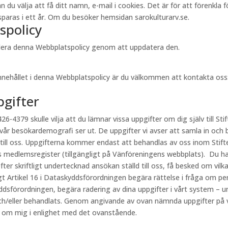
välja att få ditt namn, e-mail i cookies. Det är för att förenkla för 
aras i ett år. Om du besöker hemsidan sarokulturarv.se.
spolicy
videra denna Webbplatspolicy genom att uppdatera den.
innehållet i denna Webbplatspolicy är du välkommen att kontakta oss
pgifter
26-4379 skulle vilja att du lämnar vissa uppgifter om dig själv till Stif
 vår besökardemografi ser ut. De uppgifter vi avser att samla in och 
 till oss. Uppgifterna kommer endast att behandlas av oss inom Stift
s medlemsregister (tillgängligt på Vänföreningens webbplats). Du har
fter skriftligt undertecknad ansökan ställd till oss, få besked om vi
ligt Artikel 16 i Dataskyddsförordningen begära rättelse i fråga om p
kyddsförordningen, begära radering av dina uppgifter i vårt system – u
h/eller behandlats. Genom angivande av ovan nämnda uppgifter på vår
r om mig i enlighet med det ovanstående.