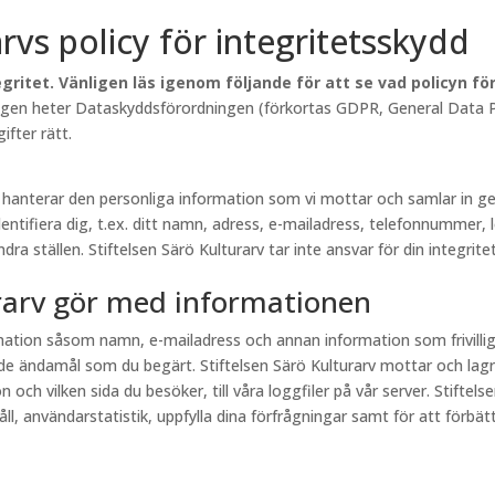
arvs policy för integritetsskydd
gritet. Vänligen läs igenom följande för att se vad policyn f
lagen heter Dataskyddsförordningen (förkortas GDPR, General Data Pr
fter rätt.
rv hanterar den personliga information som vi mottar och samlar in
entifiera dig, t.ex. ditt namn, adress, e-mailadress, telefonnummer, 
a ställen. Stiftelsen Särö Kulturarv tar inte ansvar för din integritet
urarv gör med informationen
ormation såsom namn, e-mailadress och annan information som frivill
e ändamål som du begärt. Stiftelsen Särö Kulturarv mottar och lagr
och vilken sida du besöker, till våra loggfiler på vår server. Stiftel
, användarstatistik, uppfylla dina förfrågningar samt för att förbättr