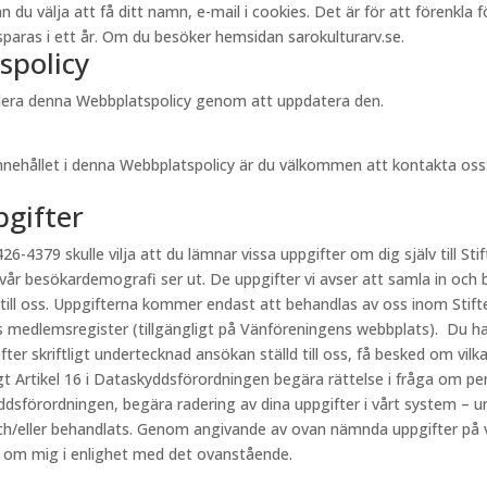
välja att få ditt namn, e-mail i cookies. Det är för att förenkla för 
aras i ett år. Om du besöker hemsidan sarokulturarv.se.
spolicy
videra denna Webbplatspolicy genom att uppdatera den.
innehållet i denna Webbplatspolicy är du välkommen att kontakta oss
pgifter
26-4379 skulle vilja att du lämnar vissa uppgifter om dig själv till Stif
 vår besökardemografi ser ut. De uppgifter vi avser att samla in och 
 till oss. Uppgifterna kommer endast att behandlas av oss inom Stift
s medlemsregister (tillgängligt på Vänföreningens webbplats). Du har
fter skriftligt undertecknad ansökan ställd till oss, få besked om vi
ligt Artikel 16 i Dataskyddsförordningen begära rättelse i fråga om p
kyddsförordningen, begära radering av dina uppgifter i vårt system – u
h/eller behandlats. Genom angivande av ovan nämnda uppgifter på vår
r om mig i enlighet med det ovanstående.