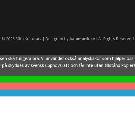
© 2026 Särö Kulturarv | Designed by
kalamank.se|
All Rights Reserved
tsen ska fungera bra. Vi använder också analyskakor som hjälper os
å skyddas av svensk upphovsrätt och får inte utan tillstånd kopieras,