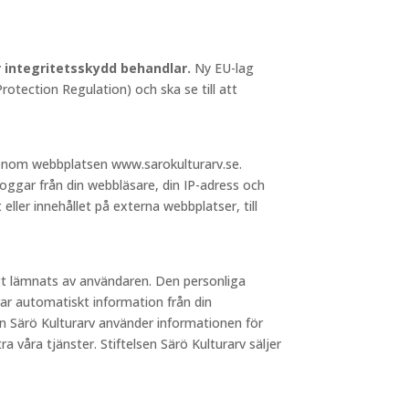
ör integritetsskydd behandlar.
Ny EU-lag
otection Regulation) och ska se till att
 genom webbplatsen www.sarokulturarv.se.
loggar från din webbläsare, din IP-adress och
 eller innehållet på externa webbplatser, till
igt lämnats av användaren. Den personliga
ar automatiskt information från din
sen Särö Kulturarv använder informationen för
a våra tjänster. Stiftelsen Särö Kulturarv säljer