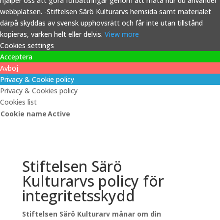
hjälper oss att göra förbättringar genom att mäta hur du använder
webbplatsen. -Stiftelsen Särö Kulturarvs hemsida samt materialet
därpå skyddas av svensk upphovsrätt och får inte utan tillstånd
kopieras, varken helt eller delvis.
View more
Cookies settings
Acceptera
Avböj
Privacy & Cookie policy
Privacy & Cookies policy
Cookies list
Cookie name
Active
Stiftelsen Särö
Kulturarvs policy för
integritetsskydd
Stiftelsen Särö Kulturarv månar om din