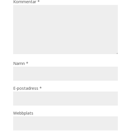
Kommentar
*
Namn
*
E-postadress
*
Webbplats