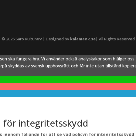
© 2026 Särö Kulturarv | Designed by
kalamank.se|
All Rights Reserved
tsen ska fungera bra. Vi använder också analyskakor som hjälper os
å skyddas av svensk upphovsrätt och får inte utan tillstånd kopieras,
y för integritetsskydd
äs igenom följande för att se vad policyn för integritetsskydd