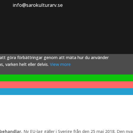
info@sarokulturarv.se
s att göra förbättringar genom att mäta hur du använder
 varken helt eller delvis.
View more
 behandlar.
Ny EU-lag gäller i Sverige från den 25 maj 2018. Den nya