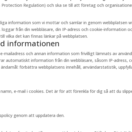
otection Regulation) och ska se till att företag och organisationer
onliga information som vi mottar och samlar in genom webbplatsen w
, loggar från din webbläsare, din IP-adress och cookie-information och
till vilka det kan finnas länkar på webbplatsen.
ed informationen
 e-mailadress och annan information som frivilligt lämnats av anvä
r automatiskt information från din webbläsare, såsom IP-adress, cook
 ändamål: förbättra webbplatsens innehåll, användarstatistik, uppfylla
amn, e-mail i cookies. Det är för att förenkla för dig så att du sli
tspolicy genom att uppdatera den.