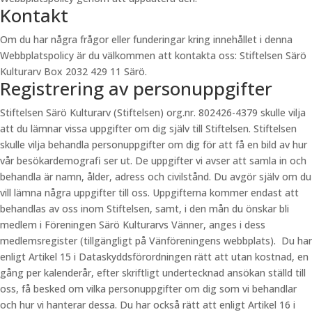
Kontakt
Om du har några frågor eller funderingar kring innehållet i denna
Webbplatspolicy är du välkommen att kontakta oss: Stiftelsen Särö
Kulturarv Box 2032 429 11 Särö.
Registrering av personuppgifter
Stiftelsen Särö Kulturarv (Stiftelsen) org.nr. 802426-4379 skulle vilja
att du lämnar vissa uppgifter om dig själv till Stiftelsen. Stiftelsen
skulle vilja behandla personuppgifter om dig för att få en bild av hur
vår besökardemografi ser ut. De uppgifter vi avser att samla in och
behandla är namn, ålder, adress och civilstånd. Du avgör själv om du
vill lämna några uppgifter till oss. Uppgifterna kommer endast att
behandlas av oss inom Stiftelsen, samt, i den mån du önskar bli
medlem i Föreningen Särö Kulturarvs Vänner, anges i dess
medlemsregister (tillgängligt på Vänföreningens webbplats). Du har
enligt Artikel 15 i Dataskyddsförordningen rätt att utan kostnad, en
gång per kalenderår, efter skriftligt undertecknad ansökan ställd till
oss, få besked om vilka personuppgifter om dig som vi behandlar
och hur vi hanterar dessa. Du har också rätt att enligt Artikel 16 i