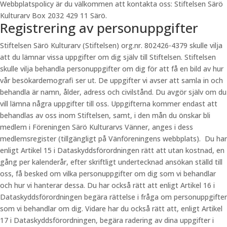
Webbplatspolicy är du välkommen att kontakta oss: Stiftelsen Särö
Kulturarv Box 2032 429 11 Särö.
Registrering av personuppgifter
Stiftelsen Särö Kulturarv (Stiftelsen) org.nr. 802426-4379 skulle vilja
att du lämnar vissa uppgifter om dig själv till Stiftelsen. Stiftelsen
skulle vilja behandla personuppgifter om dig för att få en bild av hur
vår besökardemografi ser ut. De uppgifter vi avser att samla in och
behandla är namn, ålder, adress och civilstånd. Du avgör själv om du
vill lämna några uppgifter till oss. Uppgifterna kommer endast att
behandlas av oss inom Stiftelsen, samt, i den mån du önskar bli
medlem i Föreningen Särö Kulturarvs Vänner, anges i dess
medlemsregister (tillgängligt på Vänföreningens webbplats). Du har
enligt Artikel 15 i Dataskyddsförordningen rätt att utan kostnad, en
gång per kalenderår, efter skriftligt undertecknad ansökan ställd till
oss, få besked om vilka personuppgifter om dig som vi behandlar
och hur vi hanterar dessa. Du har också rätt att enligt Artikel 16 i
Dataskyddsförordningen begära rättelse i fråga om personuppgifter
som vi behandlar om dig. Vidare har du också rätt att, enligt Artikel
17 i Dataskyddsförordningen, begära radering av dina uppgifter i